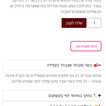
בפולי סויה אדממה תמצאו איזון מדויק בין בשר רך למרקם
עשיר. ניתן להכין ממנו מנות מהירות כמו שווארמה ביתית, או
תבשילים מושקעים לשבת.
שלח לקצב
כדאי לקנות גם..
🥩 בשר מובחר שנבחר בקפידה
אנחנו עובדים רק עם ספקים אמינים ומקפידים על בקרת איכות
גבוהה – כל נתח בשר עובר סינון קפדני לפני שמגיע אליכם.
🔪 נחתך במיוחד לפי בקשתכם