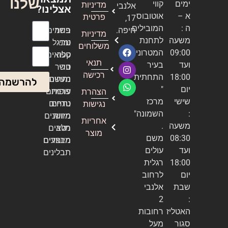
שלנו
ימים
קווי
מדיניות
אלנבי
אצלינו?
א –
אוטובוס
פרטית
17,
ה :
המובילים
חיפה.
בשר
פחמים
מדיניות
שם מלא
משעה
לתחנת
טרי
ומנגל
משלוחים
09:00
המטרונית
טלה
קפואים
אימייל
תנאי
ועד
בעיר
טרי
בשר
רכישה
18:00
התחתית
נתחים
מעשנה
להרשמה
יום
"
עופות
פרמיום
הצהרת
שישי
מרכז
טריים
נתחים
נגישות
:
השמונה"
מזווה
מיושנים
אחריות
משעה
.
מלא
רטבים
מוצר
08:30
משם
מיוחדים
מבצעים
ועד
עולים
תבלינים
18:00
רגלית
יום
לרחוב
שבת
אלנבי
2
:
האטליז
רחובות
סגור
מעל