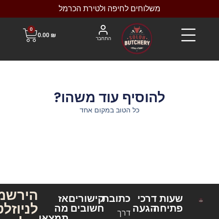
משלוחים לחיפה ולטירת הכרמל
0
0.00
₪
התחבר
להוסיף עוד משהו?
כל הטוב במקום אחד
הירשמו
שעות
דרכי
כתובת
קישורים
אז
לניוזלטר
פתיחה
הגעה
חשובים
מה
דרך
תמצאו