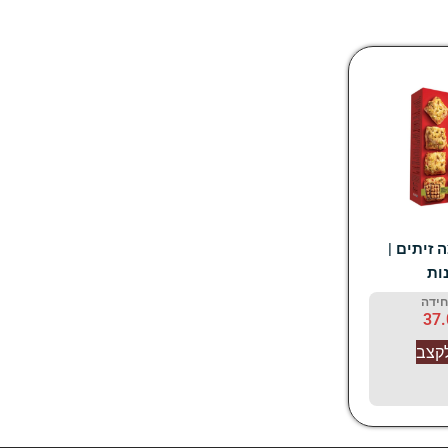
 זיתים |
ות
חידה
37
קצב