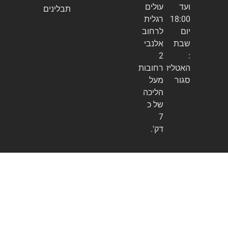
ועד
עולים
תבלינים
18:00
רגלית
יום
לרחוב
שבת
אלנבי
2
:
האטליז
רחובות
סגור
מעל
הליכה
של כ
7
דק'.