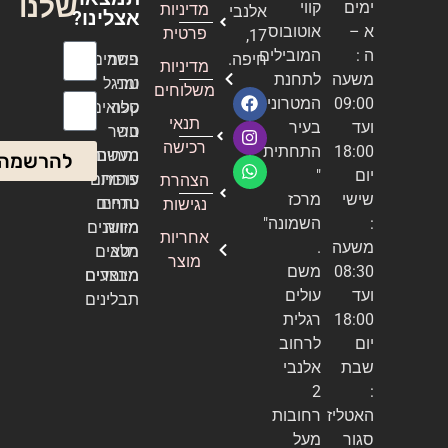
שלנו
ימים
קווי
מדיניות
אלנבי
אצלינו?
א –
אוטובוס
פרטית
17,
ה :
המובילים
חיפה.
בשר
פחמים
מדיניות
שם מלא
משעה
לתחנת
טרי
ומנגל
משלוחים
09:00
המטרונית
טלה
קפואים
אימייל
תנאי
ועד
בעיר
טרי
בשר
רכישה
18:00
התחתית
נתחים
מעשנה
להרשמה
יום
"
עופות
פרמיום
הצהרת
שישי
מרכז
טריים
נתחים
נגישות
:
השמונה"
מזווה
מיושנים
אחריות
משעה
.
מלא
רטבים
מוצר
08:30
משם
מיוחדים
מבצעים
ועד
עולים
תבלינים
18:00
רגלית
יום
לרחוב
שבת
אלנבי
2
:
האטליז
רחובות
סגור
מעל