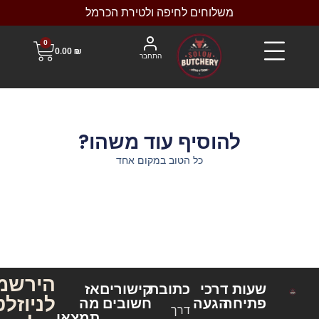
משלוחים לחיפה ולטירת הכרמל
0
0.00
₪
התחבר
להוסיף עוד משהו?
כל הטוב במקום אחד
הירשמו
שעות
דרכי
כתובת
קישורים
אז
לניוזלטר
פתיחה
הגעה
חשובים
מה
דרך
תמצאו