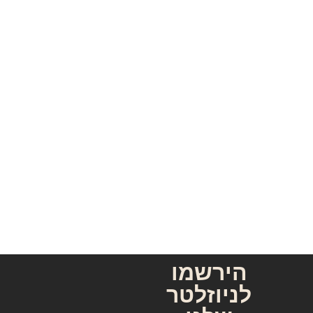
הירשמו
לניוזלטר