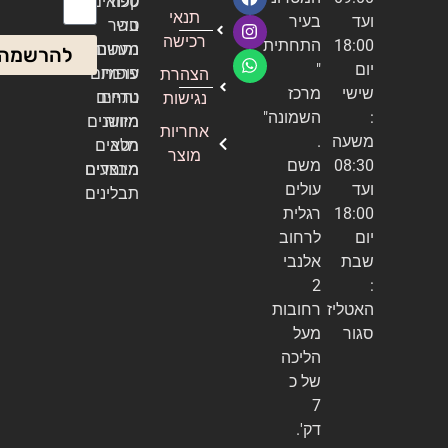
טלה
קפואים
אימייל
תנאי
ועד
בעיר
טרי
בשר
רכישה
18:00
התחתית
נתחים
מעשנה
להרשמה
יום
"
עופות
פרמיום
הצהרת
שישי
מרכז
טריים
נתחים
נגישות
:
השמונה"
מזווה
מיושנים
אחריות
משעה
.
מלא
רטבים
מוצר
08:30
משם
מיוחדים
מבצעים
ועד
עולים
תבלינים
18:00
רגלית
יום
לרחוב
שבת
אלנבי
2
:
האטליז
רחובות
סגור
מעל
הליכה
של כ
7
דק'.