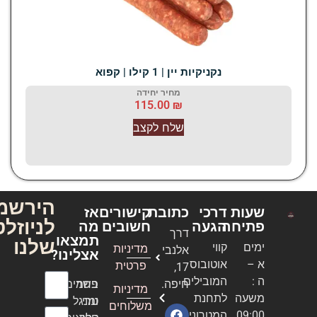
נקניקיות יין | 1 קילו | קפוא
מחיר יחידה
115.00
₪
שלח לקצב
הירשמו
שעות
דרכי
כתובת
קישורים
אז
לניוזלטר
פתיחה
הגעה
חשובים
מה
דרך
תמצאו
שלנו
ימים
קווי
מדיניות
אלנבי
אצלינו?
א –
אוטובוס
פרטית
17,
ה :
המובילים
חיפה.
בשר
פחמים
מדיניות
שם מלא
משעה
לתחנת
טרי
ומנגל
משלוחים
09:00
המטרונית