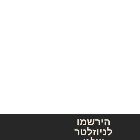
הירשמו
לניוזלטר