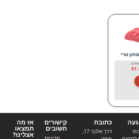
חון טרי
חידה
91
געה
כתובת
קישורים
אז מה
חשובים
תמצאו
בוס
דרך אלנבי 17,
אצלינו?
מדיניות
 לתחנת
חיפה.