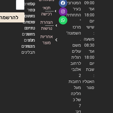
09:00
המטרונית
טלה
קפואים
אימייל
תנאי
ועד
בעיר
טרי
בשר
רכישה
18:00
התחתית
נתחים
מעשנה
להרשמה
יום
"
עופות
פרמיום
הצהרת
שישי
מרכז
טריים
נתחים
נגישות
:
השמונה"
מזווה
מיושנים
אחריות
משעה
.
מלא
רטבים
מוצר
08:30
משם
מיוחדים
מבצעים
ועד
עולים
תבלינים
18:00
רגלית
יום
לרחוב
שבת
אלנבי
2
:
האטליז
רחובות
סגור
מעל
הליכה
של כ
7
דק'.