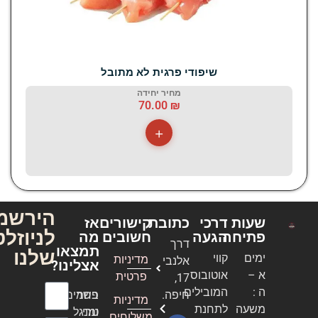
שיפודי פרגית לא מתובל
מחיר יחידה
70.00
₪
+
הירשמו
שעות
דרכי
כתובת
קישורים
אז
לניוזלטר
פתיחה
הגעה
חשובים
מה
דרך
תמצאו
שלנו
ימים
קווי
מדיניות
אלנבי
אצלינו?
א –
אוטובוס
פרטית
17,
ה :
המובילים
חיפה.
בשר
פחמים
מדיניות
שם מלא
משעה
לתחנת
טרי
ומנגל
משלוחים