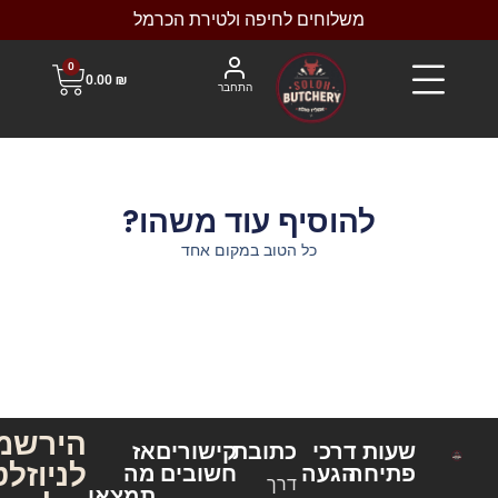
משלוחים לחיפה ולטירת הכרמל
0
0.00
₪
התחבר
להוסיף עוד משהו?
כל הטוב במקום אחד
הירשמו
שעות
דרכי
כתובת
קישורים
אז
לניוזלטר
פתיחה
הגעה
חשובים
מה
דרך
תמצאו