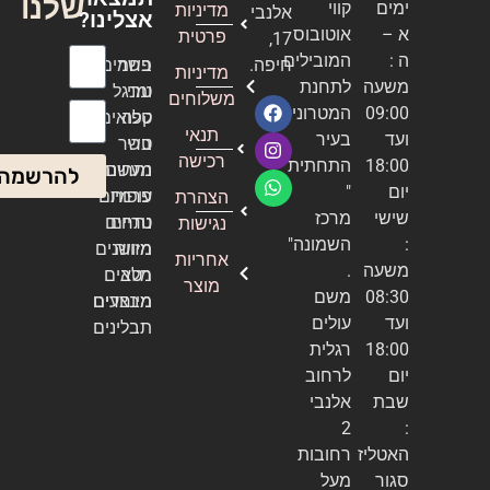
שלנו
ימים
קווי
מדיניות
אלנבי
אצלינו?
א –
אוטובוס
פרטית
17,
ה :
המובילים
חיפה.
בשר
פחמים
מדיניות
שם מלא
משעה
לתחנת
טרי
ומנגל
משלוחים
09:00
המטרונית
טלה
קפואים
אימייל
תנאי
ועד
בעיר
טרי
בשר
רכישה
18:00
התחתית
נתחים
מעשנה
להרשמה
יום
"
עופות
פרמיום
הצהרת
שישי
מרכז
טריים
נתחים
נגישות
:
השמונה"
מזווה
מיושנים
אחריות
משעה
.
מלא
רטבים
מוצר
08:30
משם
מיוחדים
מבצעים
ועד
עולים
תבלינים
18:00
רגלית
יום
לרחוב
שבת
אלנבי
2
:
האטליז
רחובות
סגור
מעל