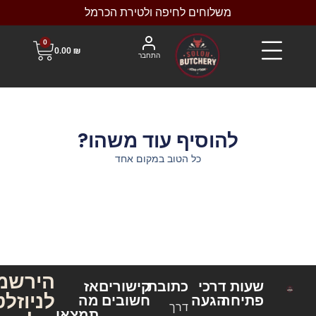
משלוחים לחיפה ולטירת הכרמל
0
0.00
₪
התחבר
להוסיף עוד משהו?
כל הטוב במקום אחד
הירשמו
שעות
דרכי
כתובת
קישורים
אז
לניוזלטר
פתיחה
הגעה
חשובים
מה
דרך
תמצאו