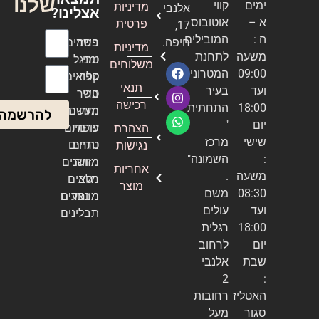
שלנו
ימים
קווי
מדיניות
אלנבי
אצלינו?
א –
אוטובוס
פרטית
17,
ה :
המובילים
חיפה.
בשר
פחמים
מדיניות
שם מלא
משעה
לתחנת
טרי
ומנגל
משלוחים
09:00
המטרונית
טלה
קפואים
אימייל
תנאי
ועד
בעיר
טרי
בשר
רכישה
18:00
התחתית
נתחים
מעשנה
להרשמה
יום
"
עופות
פרמיום
הצהרת
שישי
מרכז
טריים
נתחים
נגישות
:
השמונה"
מזווה
מיושנים
אחריות
משעה
.
מלא
רטבים
מוצר
08:30
משם
מיוחדים
מבצעים
ועד
עולים
תבלינים
18:00
רגלית
יום
לרחוב
שבת
אלנבי
2
:
האטליז
רחובות
סגור
מעל