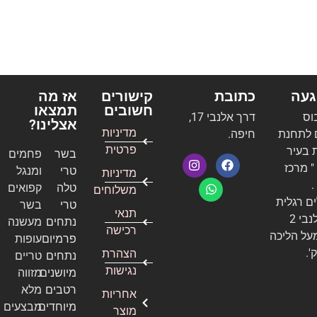
געה
כתובת
קישורים
אז מה
חשובים
תמצאו
בוס
דרך אלנבי 17,
אצלינו?
מדיניות
 לתחנת
חיפה.
פרטית
 בעיר
בשר
פחמים
 מרכז
טרי
ומנגל
מדיניות
.
טלה
קפואים
משלוחים
ם רגלית
טרי
בשר
תנאי
לרחוב אלנבי 2
נתחים
מעשנה
רכישה
על הליכה
פרמיום
עופות
הצהרת
נתחים
טריים
נגישות
מיושנים
מזווה
רטבים
מלא
אחריות
מיוחדים
מבצעים
מוצר