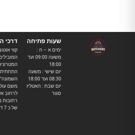
שעות פתיחה
דרכי ה
ימים א – ה :
קווי אוטו
משעה 09:00 ועד
המובילים
18:00
המטרונית
יום שישי : משעה
התחתית "
08:30 ועד 18:00
השמונה" 
יום שבת : האטליז
משם עולי
סגור
רחובות מ
של כ 7 דק'.