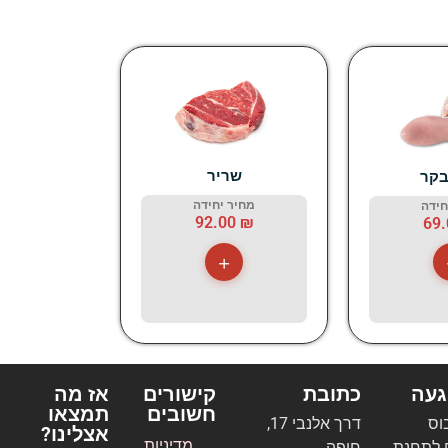
שריר
בקר
מחיר יחידה
חידה
92.00
₪
69
+
געה
כתובת
קישורים
אז מה
חשובים
תמצאו
בוס
דרך אלנבי 17,
אצלינו?
מדיניות
 לתחנת
חיפה.