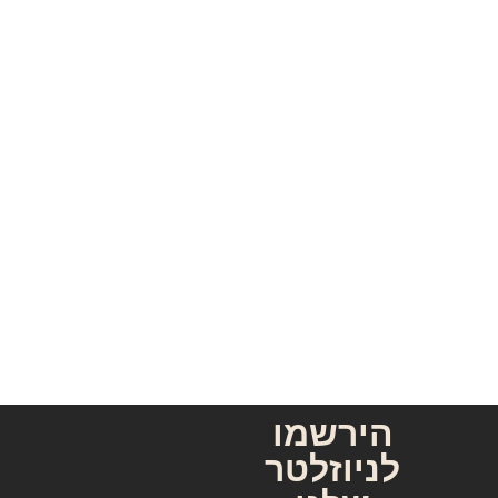
הירשמו
לניוזלטר