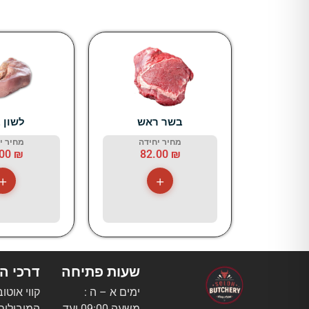
בשר ראש
לשון 
מחיר יחידה
מחיר י
.00
₪
82.00
₪
+
+
שעות פתיחה
דרכי ה
ימים א – ה :
קווי אוטו
משעה 09:00 ועד
המובילים