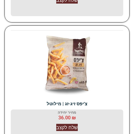
שלח לקצב
צ'יפס זיג-זג | מילוטל
מחיר יחידה
36.00
₪
שלח לקצב