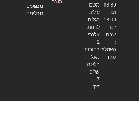
מוצר
08:30
משם
מיוחדים
מבצעים
ועד
עולים
תבלינים
18:00
רגלית
יום
לרחוב
שבת
אלנבי
2
:
האטליז
רחובות
סגור
מעל
הליכה
של כ
7
דק'.