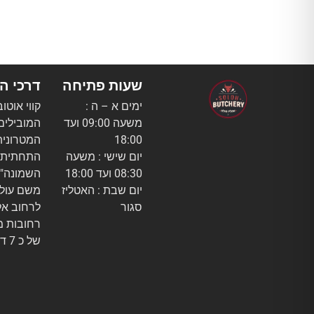
שעות פתיחה
דרכי ה
ימים א – ה :
קווי אוטו
משעה 09:00 ועד
המובילים
18:00
המטרונית
יום שישי : משעה
התחתית "
08:30 ועד 18:00
השמונה" 
יום שבת : האטליז
משם עולי
סגור
רחובות מ
של כ 7 דק'.