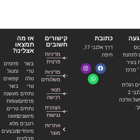
געה
כתובת
קישורים
אז מה
חשובים
תמצאו
בוס
דרך אלנבי 17,
אצלינו?
מדיניות
 לתחנת
חיפה.
פרטית
 בעיר
בשר
פחמים
 מרכז
טרי
ומנגל
מדיניות
.
טלה
קפואים
משלוחים
ם רגלית
טרי
בשר
תנאי
לרחוב אלנבי 2
נתחים
מעשנה
רכישה
על הליכה
פרמיום
עופות
הצהרת
נתחים
טריים
נגישות
מיושנים
מזווה
רטבים
מלא
אחריות
מיוחדים
מבצעים
מוצר
תבלינים